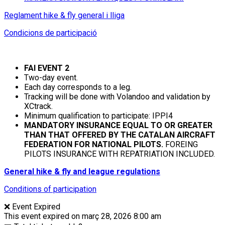
Reglament hike & fly general i lliga
Condicions de participació
FAI EVENT 2
Two-day event.
Each day corresponds to a leg.
Tracking will be done with Volandoo and validation by
XCtrack.
Minimum qualification to participate: IPPI4
MANDATORY INSURANCE EQUAL TO OR GREATER
THAN THAT OFFERED BY THE CATALAN AIRCRAFT
FEDERATION FOR
NATIONAL PILOTS.
FOREING
PILOTS INSURANCE WITH REPATRIATION INCLUDED.
General hike & fly and league regulations
Conditions of participation
❌ Event Expired
This event expired on
març 28, 2026 8:00 am